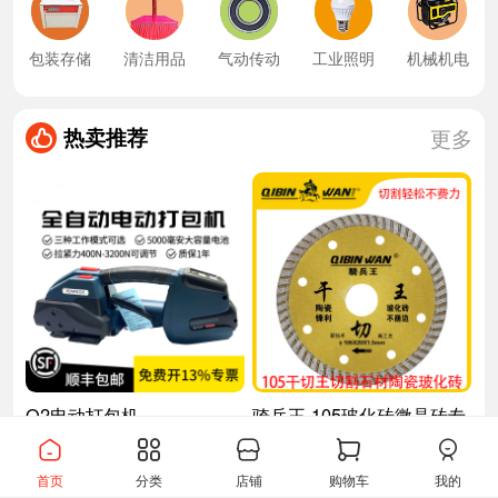
包装存储
清洁用品
气动传动
工业照明
机械机电
热卖推荐
更多
Q2电动打包机
骑兵王 105玻化砖微晶砖专
用 干切有我/干切王
￥5500.00
￥11.00
￥7999.00
￥11.00
首页
分类
店铺
购物车
我的